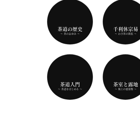
茶道の歴史
千利休宗易
～ 茶のあゆみ ～
～ わび茶の開祖 ～
茶道入門
茶室と露地
～ 茶道をはじめる ～
～ 極上の建築物 ～