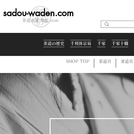
sadou-waden.com
茶道本舗 和伝.com
茶道の歴史
千利休宗易
千家
千家十職
SHOP TOP
茶道具
釜道具